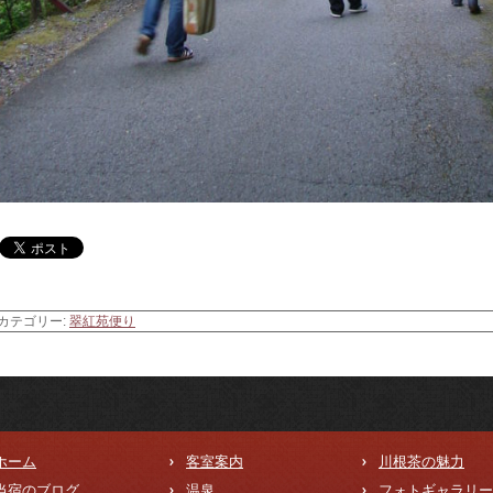
カテゴリー:
翠紅苑便り
ホーム
客室案内
川根茶の魅力
当宿のブログ
温泉
フォトギャラリー