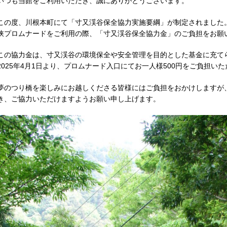
いつも当館をご利用いただき、誠にありがとうございます。
この度、川根本町にて「寸又渓谷保全協力実施要綱」が制定されました
峡プロムナードをご利用の際、「寸又渓谷保全協力金」のご負担をお願
この協力金は、寸又渓谷の環境保全や安全管理を目的とした基金に充て
2025年4月1日より、プロムナード入口にてお一人様500円をご負担い
夢のつり橋を楽しみにお越しくださる皆様にはご負担をおかけしますが
き、ご協力いただけますようお願い申し上げます。