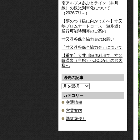
南アルプスあぷとライン（井川
線）の観光列車化について
（2026/7/1～）
【夢のつり橋に向かう方へ】寸又
峡プロムナードコース（遊歩道）
通行可能時間帯のご案内
寸又渓谷保全協力金のお願い
「寸又渓谷保全協力金」について
【重要】大井川鐵道利用で、寸又
峡温泉（当館）へお出かけのお客
様へ
過去の記事
過
去
の
カテゴリー
記
交通情報
事
営業案内
翠紅苑便り