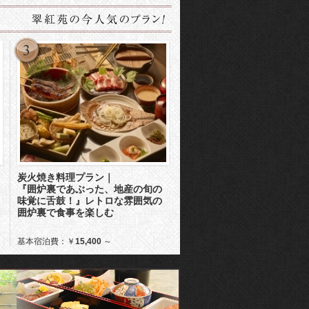
炭火焼き料理プラン｜
『囲炉裏であぶった、地産の旬の
味覚に舌鼓！』レトロな雰囲気の
囲炉裏で食事を楽しむ
基本宿泊費：￥
15,400
～