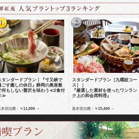
スタンダードプラン｜『寸又峡で
スタンダードプラン［九曜紋コー
過ごす癒しの休日』静岡の奥座敷
ス］｜
で何もしない贅沢を味わう≪2食付
『厳選した素材を使ったワンラン
き≫
ク上の和会席料理』
基本宿泊費：￥
11,000
～
基本宿泊費：￥
15,400
～