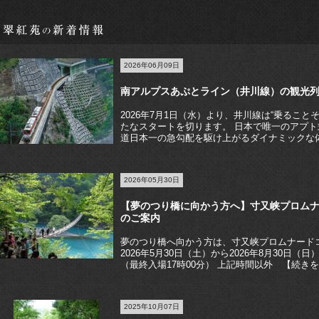
2026年06月09日
南アルプスあぷとライン（井川線）の観光列車化
2026年7月1日（水）より、井川線は“乗るこ
たなスタートを切ります。 日本で唯一のアプ
道日本一の急勾配を駆け上がるダイナミックな
2026年05月30日
【夢のつり橋に向かう方へ】寸又峡プロム
のご案内
夢のつり橋へ向かう方は、寸又峡プロムナード
2026年5月30日（土）から2026年8月30日（
（最終入場17時00分） 上記時間以外 【続き
2025年10月07日