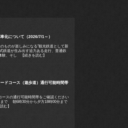
について（2026/7/1～）
とそのものが楽しみになる”観光鉄道として新
ト式鉄道が生み出す迫力ある走行、普通鉄
体験、そし 【続きを読む】
ナードコース（遊歩道）通行可能時間帯
コースの通行可能時間帯をご確認ください
日）まで 朝6時30分から夕方18時00分まで
を読む】